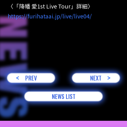
〈「降幡 愛1st Live Tour」詳細〉
https://furihataai.jp/live/live04/
PREV
NEXT
NEWS LIST