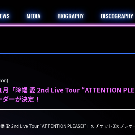
NEWS
MEDIA
BIOGRAPHY
DISCOGRAPHY
on)
月「降幡 愛 2nd Live Tour “ATTENTION P
ーダーが決定！
幡 愛 2nd Live Tour “ATTENTION PLEASE!”」のチケット3