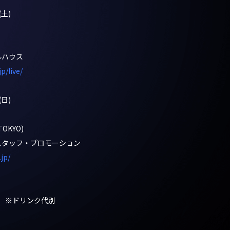
(土)
ルハウス
p/live/
(日)
TOKYO)
スタッフ・プロモーション
jp/
込) ※ドリンク代別