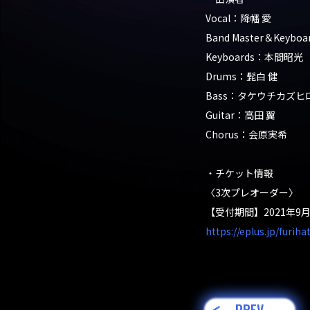
Vocal：降幡 愛
Band Master＆Keyb
Keyboards：本間
Drums：髭白 健
Bass：タケウチカズヒ
Guitar：高田 翼
Chorus：会原実希
・チケット情報
〈3次プレオーダー〉
【受付期間】2021年9月2
https://eplus.jp/furiha