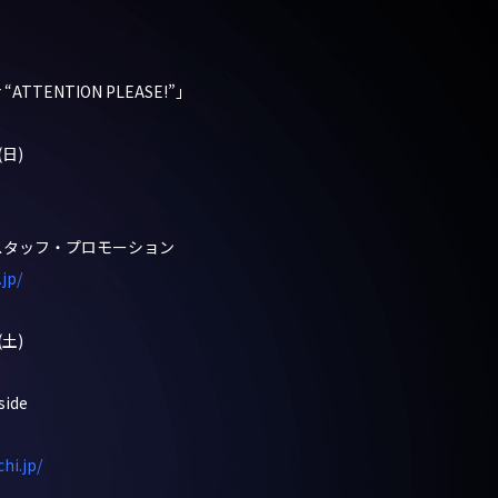
r “ATTENTION PLEASE!”」
(日)
スタッフ・プロモーション
jp/
(土)
ide
hi.jp/