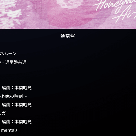
通常盤
 ハネムーン
盤・通常盤共通
・編曲：本間昭光
〜約束の時刻〜
・編曲：本間昭光
ュガー
・編曲：本間昭光
mental）