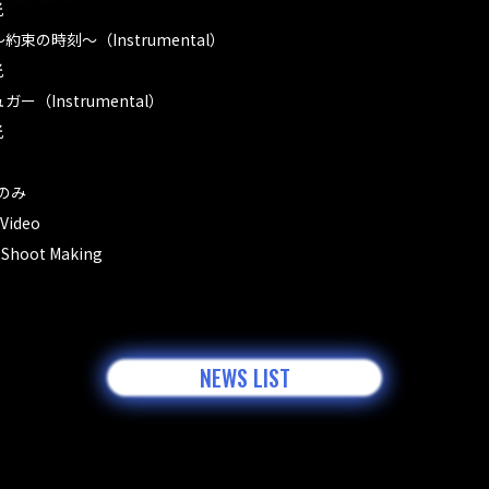
光
束の時刻〜（Instrumental）
光
（Instrumental）
光
盤のみ
ideo
 Shoot Making
NEWS LIST