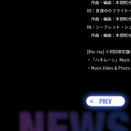
作曲・編曲：本間昭
05：真夜中のフライト〜約
作曲・編曲：本間昭
06：シークレット・シュガー
作曲・編曲：本間昭
[Blu-ray] ※初回限定
・「ハネムーン」Music V
・Music Video & Photo
PREV