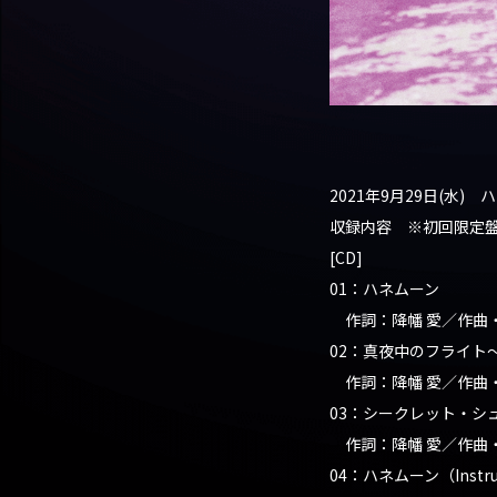
2021年9月29日(水)
収録内容 ※初回限定
[CD]
01：ハネムーン
作詞：降幡 愛／作曲
02：真夜中のフライト
作詞：降幡 愛／作曲
03：シークレット・シ
作詞：降幡 愛／作曲
04：ハネムーン（Instru