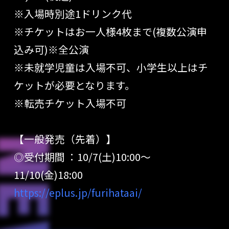
※入場時別途
1
ドリンク代
※チケットはお一人様
4
枚まで
(
複数公演申
込み可
)
※全公演
※未就学児童は入場不可、小学生以上はチ
ケットが必要となります。
※転売チケット入場不可
【一般発売
（先着）】
◎受付期間 ：10/7(土)10:00～
11/10(金)18:00
https://eplus.jp/furihataai/