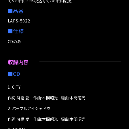
3,520円(10%税込)/3,200円(税抜)
■品番
LAPS-5022
■仕様
CDのみ
収録内容
■CD
1. CITY
作詞:降幡 愛 作曲:本間昭光
編曲:本間昭光
2. パープルアイシャドウ
作詞:降幡 愛 作曲:本間昭光
編曲:本間昭光