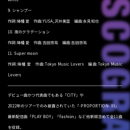
9.
シャンプー
作詞:
降幡 愛
作曲:
YUSA
,
沢井美空
編曲:
永見和也
10.
夜のグラデーション
作詞:
降幡 愛
作曲:
吉田悠祐
編曲:吉田悠祐
11. Super moon
作詞:
降幡 愛
作曲:
Tokyo Music Lovers
編曲:
Tokyo Music
Lovers
デビュー曲かつ代表曲でもある「CITY」や
2022年のツアーでのみ披露されていた「-PROPORTION- III」
最新配信曲「PLAY BOY」「Fashion」など他新録含めて全11曲
を収録。