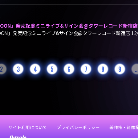
)
D MOON」発売記念ミニライブ&サイン会@タワーレコード新宿店 
D MOON」発売記念ミニライブ&サイン会@タワーレコード新宿店 12
2
3
4
5
6
7
8
9
サイト利用について
プライバシーポリシー
著作権・肖像